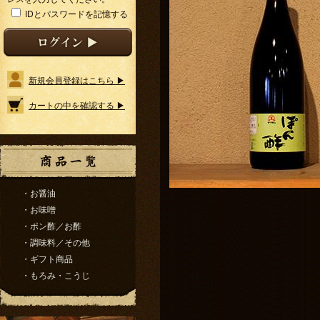
IDとパスワードを記憶する
新規会員登録はこちら ▶
カートの中を確認する ▶
・お醤油
・お味噌
・ポン酢／お酢
・調味料／その他
・ギフト商品
・もろみ・こうじ