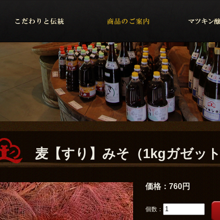
麦【すり】みそ（1kgガゼッ
価格：
760円
個数：