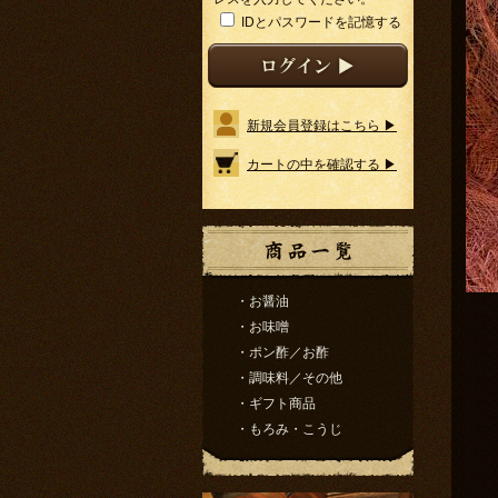
IDとパスワードを記憶する
新規会員登録はこちら ▶
カートの中を確認する ▶
・お醤油
・お味噌
・ポン酢／お酢
・調味料／その他
・ギフト商品
・もろみ・こうじ