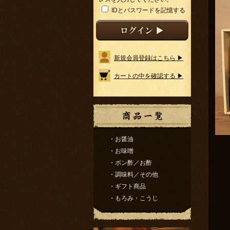
IDとパスワードを記憶する
新規会員登録はこちら ▶
カートの中を確認する ▶
・お醤油
・お味噌
・ポン酢／お酢
・調味料／その他
・ギフト商品
・もろみ・こうじ