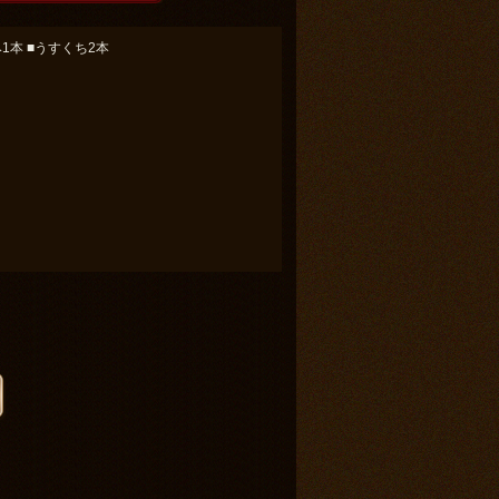
1本 ■うすくち2本