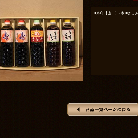
■寿印【濃口】2本 ■さしみ