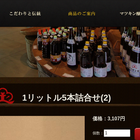
1リットル5本詰合せ(2)
価格：
3,107円
個数：