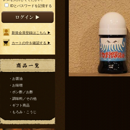
IDとパスワードを記憶する
新規会員登録はこちら ▶
カートの中を確認する ▶
・お醤油
・お味噌
・ポン酢／お酢
・調味料／その他
・ギフト商品
・もろみ・こうじ