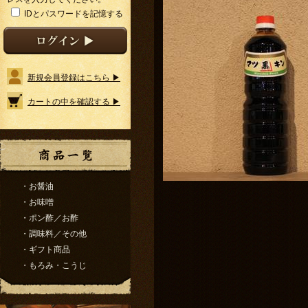
IDとパスワードを記憶する
新規会員登録はこちら ▶
カートの中を確認する ▶
・お醤油
・お味噌
・ポン酢／お酢
・調味料／その他
・ギフト商品
・もろみ・こうじ