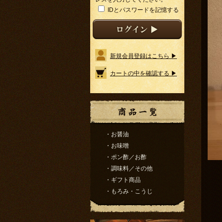
IDとパスワードを記憶する
新規会員登録はこちら ▶
カートの中を確認する ▶
・お醤油
・お味噌
・ポン酢／お酢
・調味料／その他
・ギフト商品
・もろみ・こうじ