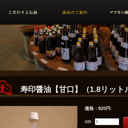
寿印醤油【甘口】（1.8リット
価格：
920円
個数：