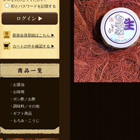
IDとパスワードを記憶する
新規会員登録はこちら ▶
カートの中を確認する ▶
・お醤油
・お味噌
・ポン酢／お酢
・調味料／その他
・ギフト商品
・もろみ・こうじ